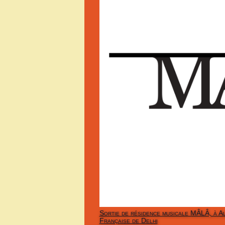
Sortie de résidence musicale MÂLÂ, à Al
Française de Delhi