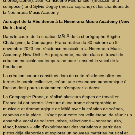
choreographer), Jean-Christophe Feldhandler (musician and
composer) and Sylvie Deguy (mezzo-soprano) et les chanteurs de
la Neemrana Music Academy.
Au sujet de la Résidence à la Neemrana Music Academy (New-
Delhi, Inde)
Dans le cadre de la création MÂLÂ de la chorégraphe Brigitte
Chataignier, la Compagnie Prana réalise du 30 octobre au 9
novembre 2023 une résidence musicale à la Neemrana Music
Academy, New-Delhi. Au programme, master class et travail de
création musicale contemporaine pour l’ensemble vocal de la
Fondation.
La création sonore constituée lors de cette résidence offre une
forme de parole collective, créant une résonance panoramique à
l’action dont pourra notamment s’emparer la danse.
La Compagnie Prana, a réalisé plusieurs étapes de travail en
France lui ont permis l’écriture d’une trame chorégraphique,
musicale et dramaturgique de Mâlâ avec la création de scènes,
canevas de la pièce. Il s’agit pour cette nouvelle étape de réunir un
ensemble vocal de solistes, mixte, sélectionné – soprano, alto,
ténor, basses – afin d’expérimenter des variations à partir des
pistes déjà élaborées et explorer un nouveau matériau musical et