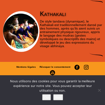
Kathakali
De style tandava (dynamique), le
Kathakali est traditionnellement dansé par
des hommes, après qu’ils aient suivis un
entrainement physique rigoureux, appris
le langage des mudras (gestes
symboliques ou descriptifs des mains) et
développé le jeu des expressions du
visage abhinaya.
Mentions légales
Révoquer le consentement
Nous utilisons des cookies pour vous garantir la meilleure
expérience sur notre site. Vous pouvez accepter leur
utilisation ou non.
Oui
Non