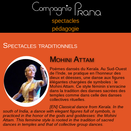
spectacles
pédagogie
Spectacles traditionnels
Mohini Attam
Poèmes dansés du Kerala. Au Sud-Ouest
de l’Inde, se pratique en l’honneur des
dieux et déesses, une danse aux figures
élégantes chargées de symboles : le
Mohini Attam. Ce style féminin s’enracine
dans la tradition des danses sacrées des
temples comme dans celle des danses
collectives rituelles.
[EN] Classical dance from Kerala. In the
south of India, a dance with elegant figures full of symbols, is
practiced in the honor of the gods and goddesses: the Mohini
Attam. This feminine style is rooted in the tradition of sacred
dances in temples and that of collective group dances.