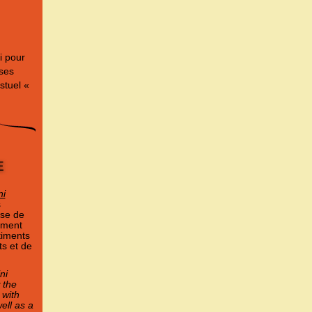
i pour
 ses
stuel «
e
ni
s
ise de
ément
timents
ts et de
ni
 the
 with
ell as a