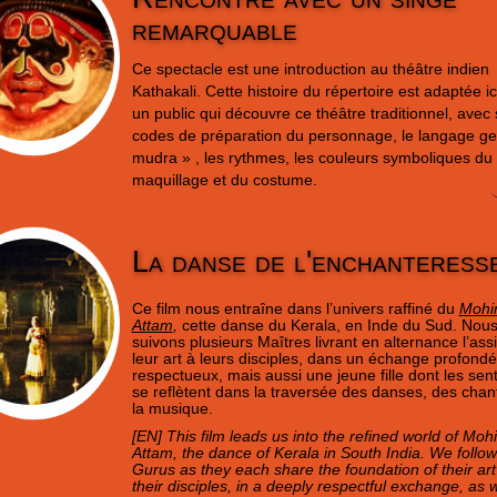
remarquable
Ce spectacle est une introduction au théâtre indien
Kathakali. Cette histoire du répertoire est adaptée ic
un public qui découvre ce théâtre traditionnel, avec
codes de préparation du personnage, le langage ge
mudra » , les rythmes, les couleurs symboliques du
maquillage et du costume.
La danse de l'enchanteress
Ce film nous entraîne dans l’univers raffiné du
Mohi
Attam
,
cette danse du Kerala, en Inde du Sud. Nou
suivons plusieurs Maîtres livrant en alternance l’ass
leur art à leurs disciples, dans un échange profond
respectueux, mais aussi une jeune fille dont les sen
se reflètent dans la traversée des danses, des chan
la musique.
[EN] This film leads us into the refined world of Mohi
Attam, the dance of Kerala in South India. We follow
Gurus as they each share the foundation of their art
their disciples, in a deeply respectful exchange, as w