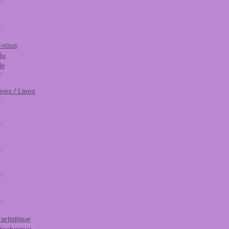
-vous
du
le
res / Liens
artistique