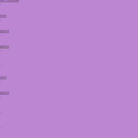
 technique
tion
ation
ation
tion
ation