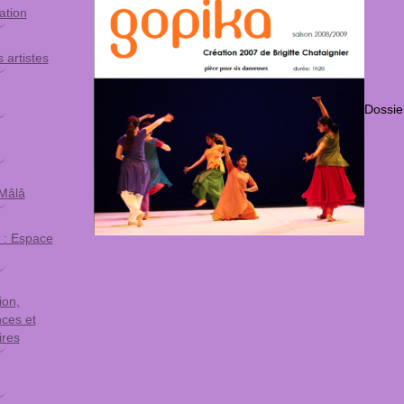
ation
 artistes
Dossie
Mâlâ
 : Espace
ion,
ces et
ires