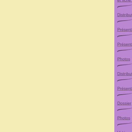
et fiche
Distribu
Présent
Présent
Photos
Distribu
Présent
Dossier
Photos