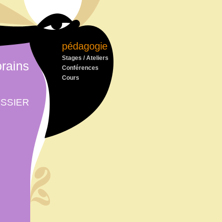
pédagogie
Stages / Ateliers
rains
Conférences
Cours
ssier