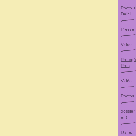
Photo s
Delhi
Presse
Vidéo
Protégé
Pros
Vidéo
Photos
dossier
en)
Dates