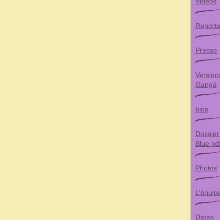
Vidéos
Report
Presse
Version
Gangâ
bios
Dossier
Blue pd
Photos
L’équip
Dates