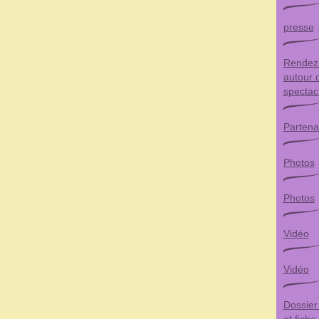
presse
Rendez
autour 
spectac
Partenai
Photos
Photos
Vidéo
Vidéo
Dossier 