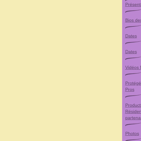
Présent
Bios des
Dates
Dates
Vidéos 
Protégé
Pros
Product
Résiden
partena
Photos