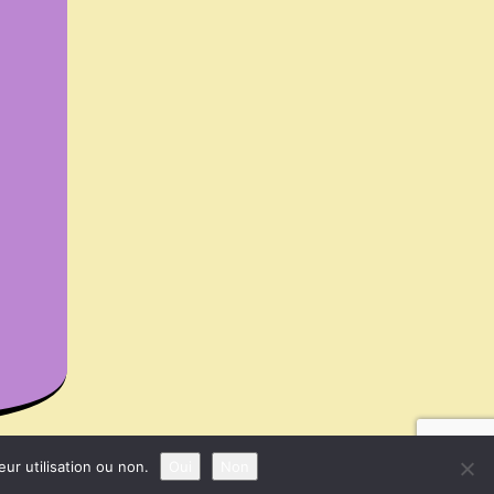
ur utilisation ou non.
Oui
Non