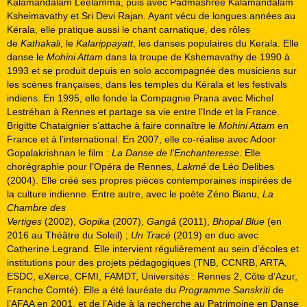
Kalamandalam Leelamma, puis avec Padmashree Kalamandalam
Ksheimavathy et Sri Devi Rajan. Ayant vécu de longues années au
Kérala, elle pratique aussi le chant carnatique, des rôles
de
Kathakali
, le
Kalarippayatt
, les danses populaires du Kerala. Elle
danse le
Mohini Attam
dans la troupe de Kshemavathy de 1990 à
1993 et se produit depuis en solo accompagnée des musiciens sur
les scènes françaises, dans les temples du Kérala et les festivals
indiens. En 1995, elle fonde la Compagnie Prana avec Michel
Lestréhan à Rennes et partage sa vie entre l’Inde et la France.
Brigitte Chataignier s’attache à faire connaître le
Mohini Attam
en
France et à l’international. En 2007, elle co-réalise avec Adoor
Gopalakrishnan le film :
La Danse de l’Enchanteresse
. Elle
chorégraphie pour l’Opéra de Rennes,
Lakmé
de Léo Delibes
(2004). Elle créé ses propres pièces contemporaines inspirées de
la culture indienne. Entre autre, avec le poète Zéno Bianu,
La
Chambre des
Vertiges
(2002),
Gopika
(2007),
Gangâ
(2011),
Bhopal Blue
(en
2016 au Théâtre du Soleil) ;
Un Tracé
(2019) en duo avec
Catherine Legrand. Elle intervient régulièrement au sein d’écoles et
institutions pour des projets pédagogiques (TNB, CCNRB, ARTA,
ESDC, eXerce, CFMI, FAMDT, Universités : Rennes 2, Côte d’Azur,
Franche Comté). Elle a été lauréate du
Programme Sanskriti
de
l’AFAA en 2001, et de l’Aide à la recherche au Patrimoine en Danse