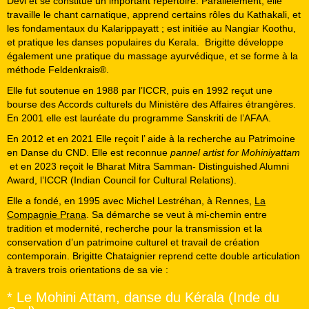
Devi et se constitue un important répertoire. Parallèlement, elle
travaille le chant carnatique, apprend certains rôles du Kathakali, et
les fondamentaux du Kalarippayatt ; est initiée au Nangiar Koothu,
et pratique les danses populaires du Kerala.
Brigitte développe
également une pratique du massage ayurvédique, et se forme à la
méthode Feldenkrais®.
Elle fut soutenue en 1988 par l’ICCR, puis en 1992 reçut une
bourse des Accords culturels du Ministère des Affaires étrangères.
En 2001 elle est lauréate du programme Sanskriti de l’AFAA.
En 2012 et en 2021 Elle reçoit l’ aide à la recherche au Patrimoine
en Danse du CND. Elle est reconnue
pannel artist for Mohiniyattam
et en 2023 reçoit le Bharat Mitra Samman- Distinguished Alumni
Award, l’ICCR (Indian Council for Cultural Relations).
Elle a fondé, en 1995 avec Michel Lestréhan, à Rennes,
La
Compagnie Prana
. Sa démarche se veut à mi-chemin entre
tradition et modernité, recherche pour la transmission et la
conservation d’un patrimoine culturel et travail de création
contemporain. Brigitte Chataignier reprend cette double articulation
à travers trois orientations de sa vie :
* Le Mohini Attam, danse du Kérala (Inde du