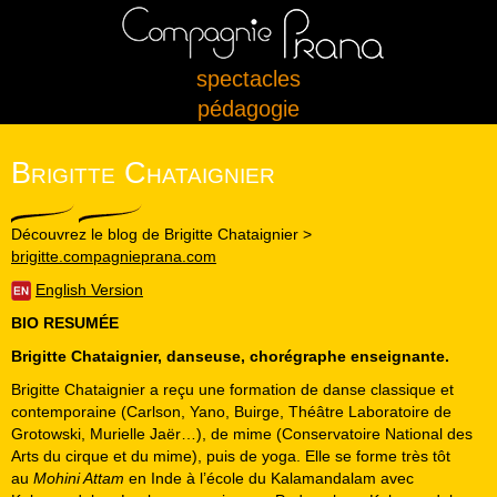
spectacles
pédagogie
Brigitte Chataignier
Découvrez le blog de Brigitte Chataignier >
brigitte.compagnieprana.com
English Version
BIO RESUMÉE
Brigitte Chataignier, danseuse, chorégraphe enseignante.
Brigitte Chataignier a reçu une formation de danse classique et
contemporaine (Carlson, Yano, Buirge, Théâtre Laboratoire de
Grotowski, Murielle Jaër…), de mime (Conservatoire National des
Arts du cirque et du mime), puis de yoga. Elle se forme très tôt
au
Mohini Attam
en Inde à l’école du Kalamandalam avec