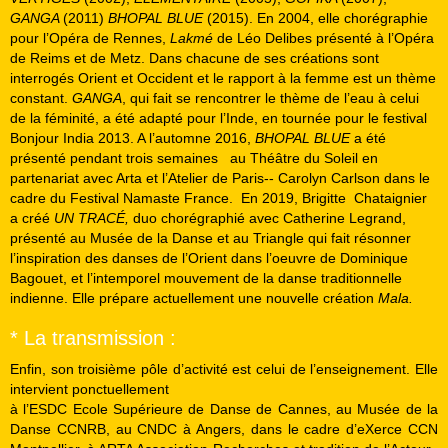
GANGA
(2011)
BHOPAL BLUE
(2015). En 2004, elle chorégraphie
pour l’Opéra de Rennes,
Lakmé
de Léo Delibes présenté à l’Opéra
de Reims et de Metz. Dans chacune de ses créations sont
interrogés Orient et Occident et le rapport à la femme est un thème
constant.
GANGA
, qui fait se rencontrer le thème de l’eau à celui
de la féminité, a été adapté pour l’Inde, en tournée pour le festival
Bonjour India 2013. A l’automne 2016,
BHOPAL BLUE
a été
présenté pendant trois semaines
au Théâtre du Soleil en
partenariat avec Arta et l’Atelier de Paris-‐ Carolyn Carlson dans le
cadre du Festival Namaste France.
En 2019, Brigitte
Chataignier
a créé
UN TRACÉ,
duo chorégraphié avec Catherine Legrand,
présenté au Musée de la Danse et au Triangle qui fait résonner
l’inspiration des danses de l’Orient dans l’oeuvre de Dominique
Bagouet, et l’intemporel mouvement de la danse traditionnelle
indienne. Elle prépare actuellement une nouvelle création
Mala.
* La transmission :
Enfin, son troisième pôle d’activité est celui de l’enseignement. Elle
intervient ponctuellement
à l’ESDC Ecole Supérieure de Danse de Cannes, au Musée de la
Danse CCNRB, au CNDC à Angers, dans le cadre d’eXerce CCN