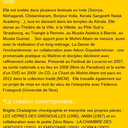
Sud)
Elle est invitée dans plusieurs festivals en Inde (Soorya,
Nishagandi, Chidambaram, Bonjour India, Kerala Sangeeth Natak
Academy…), tout en dansant dans les temples du Kérala. Elle
danse au Théâtre de la Ville, à la Villette, au Pôle Sud à
Strasbourg, au Triangle à Rennes, au Musée Asiatica à Biarritz, au
Musée Guimet… Son apport pour le Mohini Attam se mesure, aussi
avec la réalisation d’un long métrage,
La Danse de
l’enchanteresse
, en collaboration avec Adoor Gopalakrishnan : une
promenade poétique où Maîtres et disciples déclinent avec
raffinement cette danse. Présenté au Festival de Locarno en 2007,
sa sortie nationale a eu lieu en 2008 (films du Paradoxe) et la sortie
d’un DVD en 2009. Un CD,
Le Chant du Mohini Attam
est paru en
2012 dans la collection Inedit (MCM).
Elle travaille également sur
un projet de mise en récit du vécu de l’interprète avec Féderica
Fratagnoli (Université de Nice)
*La création contemporaine :
Brigitte Chataignier chorégraphie et interprète ses propres pièces :
LES VEPRES DES GRENOUILLES
(1995),
AMBA
(1997) et en
collaboration avec le poète Zéno Bianu :
LA CHAMBRE DES
VERTIGES
(2002),
ELEMENTAIRE
(2005),
GOPIKA
(2007),