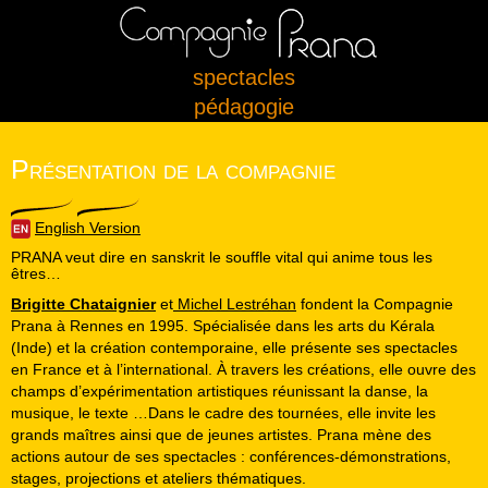
spectacles
pédagogie
Présentation de la compagnie
English Version
PRANA veut dire en sanskrit le souffle vital qui anime tous les
êtres…
Brigitte Chataignier
et
Michel Lestréhan
fondent la Compagnie
Prana à Rennes en 1995. Spécialisée dans les arts du Kérala
(Inde) et la création contemporaine, elle présente ses spectacles
en France et à l’international. À travers les créations, elle ouvre des
champs d’expérimentation artistiques réunissant la danse, la
musique, le texte …Dans le cadre des tournées, elle invite les
grands maîtres ainsi que de jeunes artistes. Prana mène des
actions autour de ses spectacles : conférences-démonstrations,
stages, projections et ateliers thématiques.