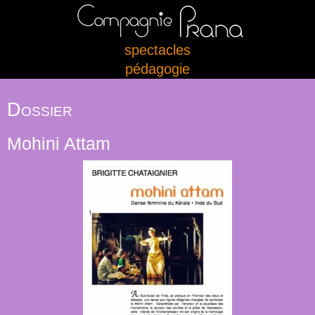
spectacles
pédagogie
Dossier
Mohini Attam