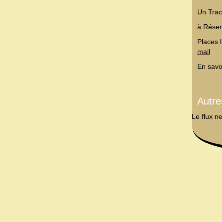
Un Trac
à Réser
Places 
mail
En savo
Autr
Le flux n