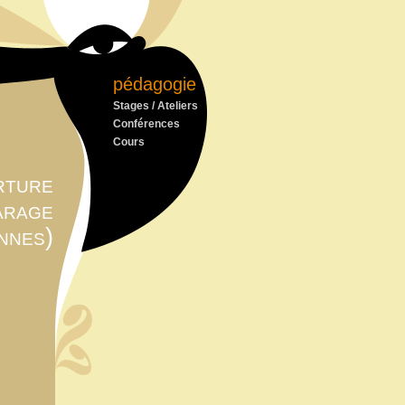
pédagogie
Stages / Ateliers
Conférences
Cours
rture
arage
nnes)