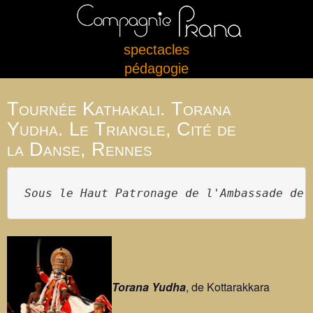
spectacles
pédagogie
Tournée Kathakali. Torana
Yudha. Le Triangle, Cité de
la Danse, Rennes
Sous le Haut Patronage de l'Ambassade de 
Torana Yudha
, de Kottarakkara