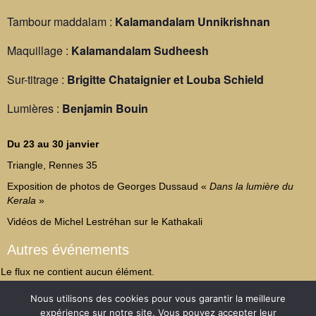
Tambour maddalam :
Kalamandalam Unnikrishnan
Maquillage :
Kalamandalam Sudheesh
Sur-titrage :
Brigitte Chataignier et Louba Schield
Lumières :
Benjamin Bouin
Du 23 au 30 janvier
Triangle, Rennes 35
Exposition de photos de Georges Dussaud «
Dans la lumière du
Kerala
»
Vidéos de Michel Lestréhan sur le Kathakali
Autres événements
Le flux ne contient aucun élément.
Nous utilisons des cookies pour vous garantir la meilleure
Mentions légales
Révoquer le consentement
expérience sur notre site. Vous pouvez accepter leur