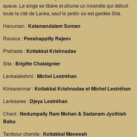
queue. Le singe se libère et allume un incendie qui détruit
toute la cité de Lanka, sauf le jardin où est gardée Sita.
Hanuman :
Kalamandalam Soman
Ravana :
Peeshappilly Rajeev
Prahasta :
Kottakkal Krishnadas
Sita :
Brigitte Chataignier
Lankalakshmi :
Michel Lestréhan
Kinkaranmar :
Kottakkal Krishnadas et Michel Lestréhan
Lankasree :
Djeya Lestréhan
Chant :
Nedumpally Ram Mohan & Sadanam Jyothish
Babu
Tambour chenda :
Kottakkal Maneesh