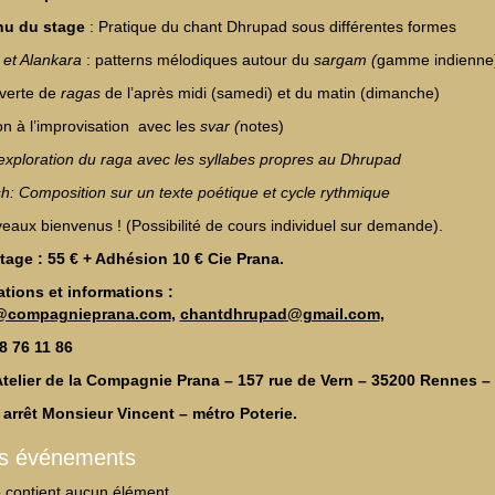
nu du stage
: Pratique du chant Dhrupad sous différentes formes
 et Alankara
: patterns mélodiques autour du
sargam (
gamme indienne
verte de
ragas
de l’après midi (samedi) et du matin (dimanche)
tion à l’improvisation avec les
svar (
notes)
: exploration du raga avec les syllabes propres au Dhrupad
sh: Composition sur un texte poétique et cycle rythmique
veaux bienvenus ! (Possibilité de cours individuel sur demande).
stage : 55 € + Adhésion 10 € Cie Prana.
tions et informations :
@compagnieprana.com
,
chantdhrupad@gmail.com
,
8 76 11 86‬
Atelier de la Compagnie Prana – 157 rue de Vern – 35200 Rennes –
arrêt Monsieur Vincent – métro Poterie.
es événements
e contient aucun élément.