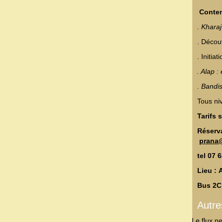
Conte
. Kharaj
. Décou
. Initia
. Alap 
. Bandi
Tous ni
Tarifs 
Réserva
prana
tel
07 6
Lieu : 
Bus 2C 
Autr
Le flux n