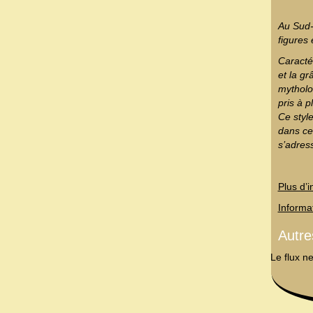
Au Sud-
figures
Caracté
et la gr
mytholo
pris à 
Ce styl
dans ce
s’adres
Plus d’
Informa
Autr
Le flux n