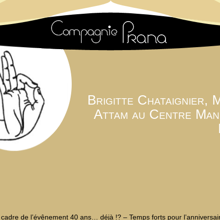
Brigitte Chataignier, M
Attam au Centre Man
 cadre de l’évênement 40 ans… déjà !? – Temps forts pour l’anniversai