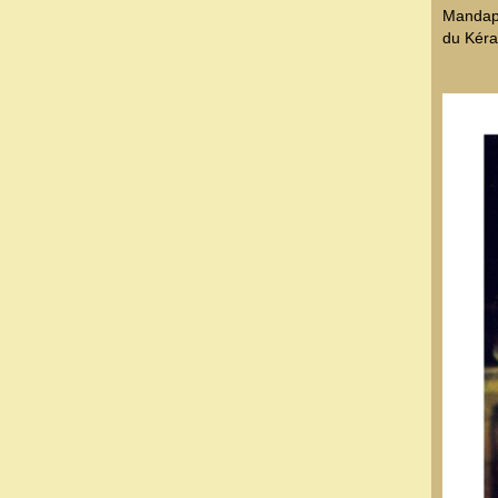
Manda
du Kéra