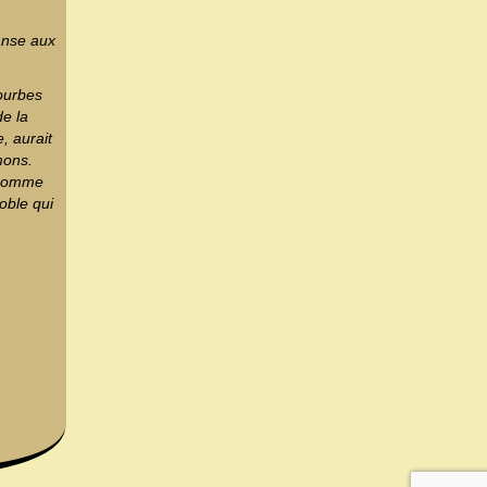
anse aux
ourbes
de la
, aurait
mons.
s comme
oble qui