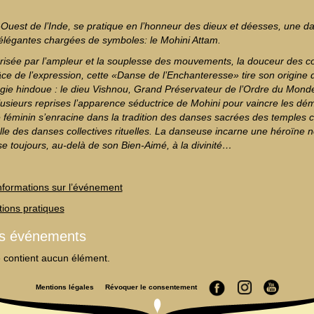
Ouest de l’Inde, se pratique en l’honneur des dieux et déesses, une d
 élégantes chargées de symboles: le Mohini Attam.
risée par l’ampleur et la souplesse des mouvements, la douceur des c
âce de l’expression, cette «Danse de l’Enchanteresse» tire son origine 
gie hindoue : le dieu Vishnou, Grand Préservateur de l’Ordre du Monde
plusieurs reprises l’apparence séductrice de Mohini pour vaincre les dé
e féminin s’enracine dans la tradition des danses sacrées des temple
lle des danses collectives rituelles. La danseuse incarne une héroïne n
se toujours, au-delà de son Bien-Aimé, à la divinité…
informations sur l’événement
tions pratiques
es événements
e contient aucun élément.
Mentions légales
Révoquer le consentement