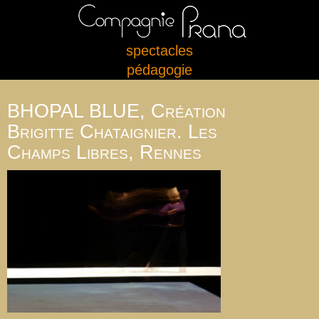
spectacles
pédagogie
BHOPAL BLUE, Création
Brigitte Chataignier. Les
Champs Libres, Rennes