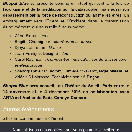
Bhopal Blue
se présente comme un rituel qui tient à la fois de
l’exorcisme et de la méditation sur la catastrophe, mais aussi son
dépassement par la force de reconstruction qui anime les êtres. Un
embarquement vers l’Orient et l’Occident dans la transmission
d’une mémoire qui nous relie à nous-même.
Zéno Bianu : Texte
Brigitte Chataignier :
chorégraphie, danse
Djeya Lestréhan :
Danse
Jean-François Dusigne :
Jeu
Carol Robinson :
Composition musicale : cor de Basset voix
et électronique
Scénographie : P.Lacroix, Lumière : S.Garot, régie plateau et
vidéo : S.Labrosse, Technicien son : A.Pinçon.
Bhopal Blue
sera accueilli au Théâtre du Soleil, Paris entre le
14 novembre et le 4 décembre 2016 en collaboration avec
ARTA et l’Atelier de Paris Carolyn Carlson.
Autres événements
Le flux ne contient aucun élément.
Nous utilisons des cookies pour vous garantir la meilleure
Mentions légales
Révoquer le consentement