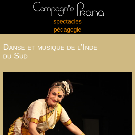
spectacles
pédagogie
Danse et musique de l’Inde
du Sud