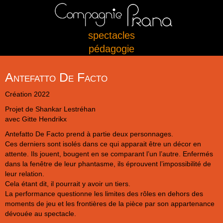
spectacles
pédagogie
Antefatto De Facto
Création 2022
Projet de Shankar Lestréhan
avec Gitte Hendrikx
Antefatto De Facto prend à partie deux personnages.
Ces derniers sont isolés dans ce qui apparait être un décor en
attente. Ils jouent, bougent en se comparant l’un l’autre. Enfermés
dans la fenêtre de leur phantasme, ils éprouvent l’impossibilité de
leur relation.
Cela étant dit, il pourrait y avoir un tiers.
La performance questionne les limites des rôles en dehors des
moments de jeu et les frontières de la pièce par son appartenance
dévouée au spectacle.