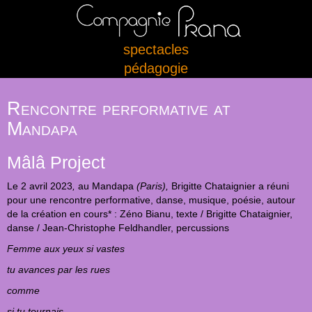
spectacles
pédagogie
Rencontre performative at
Mandapa
Mâlâ Project
Le 2 avril 2023
,
au Mandapa
(Paris),
Brigitte Chataignier a réuni
pour une rencontre performative, danse, musique, poésie, autour
de la création en cours* : Zéno Bianu, texte / Brigitte Chataignier,
danse / Jean-Christophe Feldhandler, percussions
Femme aux yeux si vastes
tu avances par les rues
comme
si tu tournais